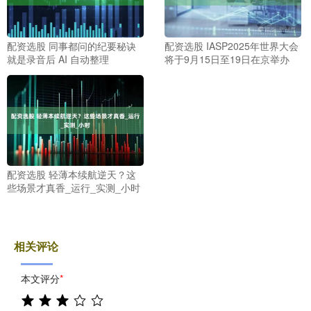
配资选股 同事都问的纪要秘诀
配资选股 IASP2025年世界大会
就是录音后 AI 自动整理
将于9月15日至19日在京举办
配资选股 轻薄本续航逆天？这
些场景才真香_运行_实测_小时
相关评论
本文评分
*