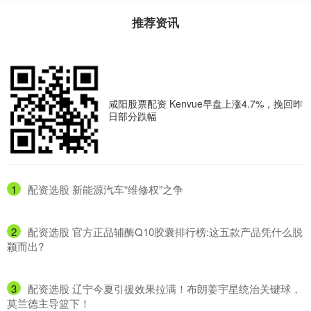
推荐资讯
咸阳股票配资 Kenvue早盘上涨4.7%，挽回昨
日部分跌幅
1
​配资选股 新能源汽车“维修权”之争
2
​配资选股 官方正品辅酶Q10胶囊排行榜:这五款产品凭什么脱
颖而出?
3
​配资选股 辽宁今夏引援效果拉满！布朗姜宇星统治关键球，
莫兰德主导篮下！